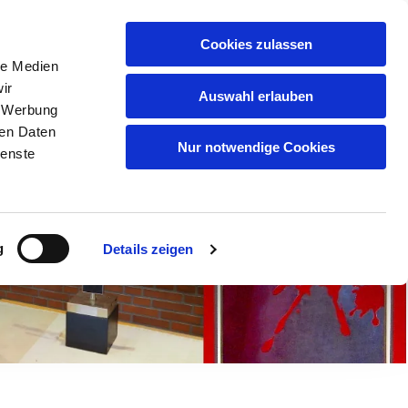
oerde
Cookies zulassen
le Medien
S-CHRONIK
ir
Auswahl erlauben
, Werbung
ren Daten
Nur notwendige Cookies
ienste
g
Details zeigen