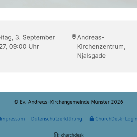
eitag, 3. September
Andreas-
27, 09:00 Uhr
Kirchenzentrum,
Njalsgade
© Ev. Andreas-Kirchengemeinde Münster 2026
Impressum
Datenschutzerklärung
ChurchDesk-Logi