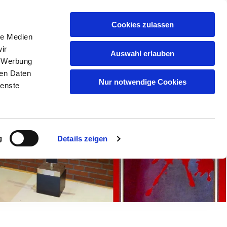
oerde
Cookies zulassen
le Medien
S-CHRONIK
ir
Auswahl erlauben
, Werbung
ren Daten
Nur notwendige Cookies
ienste
g
Details zeigen